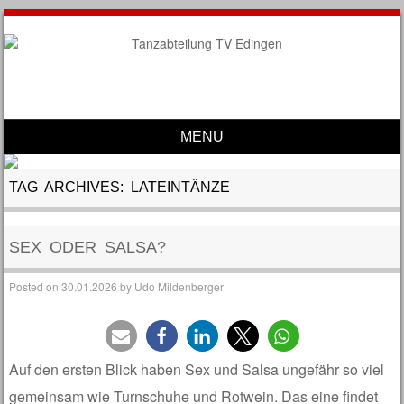
MENU
Skip to content
TAG ARCHIVES:
LATEINTÄNZE
SEX ODER SALSA?
Posted on
30.01.2026
by
Udo Mildenberger
Auf den ersten Blick haben Sex und Salsa ungefähr so viel
gemeinsam wie Turnschuhe und Rotwein. Das eine findet