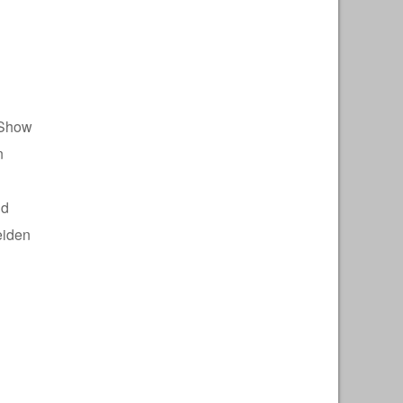
-Show
n
nd
eiden