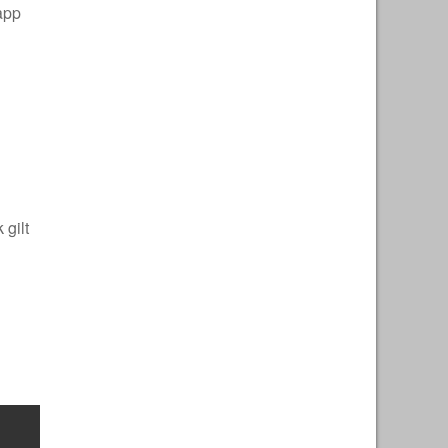
app
gilt