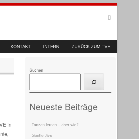
KONTAKT
INTERN
ZURÜCK ZUM TVE
Suchen
Neueste Beiträge
TVE in
Tanzen lernen – aber wie?
nte,
Gentle Jive