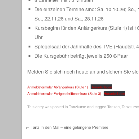
Die einzelnen Termine sind: Sa. 10.10.26; So., 1
So., 22.11.26 und Sa., 28.11.26
Kursbeginn für den Anfängerkurs (Stufe 1) ist 16
Uhr
Spiegelsaal der Jahnhalle des TVE (Hauptstr.
Die Kursgebühr beträgt jeweils 250 €/Paar
Melden Sie sich noch heute an und sichern Sie sich
Anmeldeformular Abfängerkurs (Stufe 1)
Herunterladen
Anmeldeformular Fortgeschrittenenkurs (Stufe 3)
Herunterladen
This entry was posted in
Tanzkurse
and tagged
Tanzen
,
Tanzkurse
←
Tanz in den Mai – eine gelungene Premiere
Post navigation