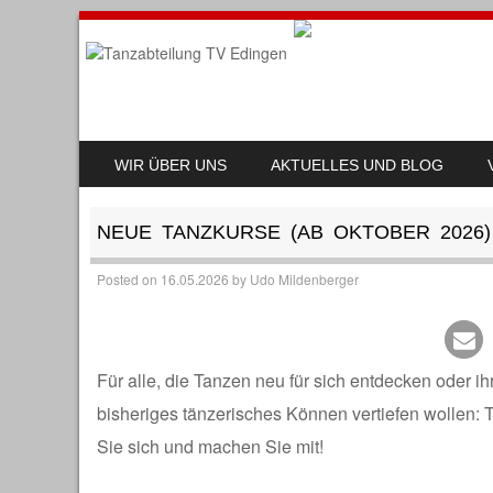
SKIP TO CONTENT
WIR ÜBER UNS
AKTUELLES UND BLOG
MENU
NEUE TANZKURSE (AB OKTOBER 2026)
Posted on
16.05.2026
by
Udo Mildenberger
Für alle, die Tanzen neu für sich entdecken oder ih
bisheriges tänzerisches Können vertiefen wollen: 
Sie sich und machen Sie mit!