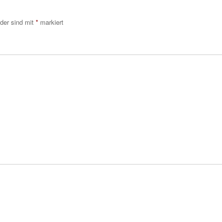
lder sind mit
*
markiert